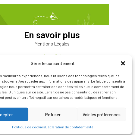
En savoir plus
Mentions Légales
Actualité
Gérer le consentement
Promotions
les meilleures expériences, nous utilisons des technologies telles que les
Notre Entreprise
 stocker et/ou accéder aux informations des appareils. Le fait de consentir à
ogies nous permettra de traiter des données telles que le comportement de
 les ID uniques sur ce site. Le fait de ne pas consentir ou de retirer son
Nos Magasins
 peut avoir un effet négatif sur certaines caractéristiques et fonctions.
Nos Rayons
cepter
Refuser
Voir les préférences
Politique de cookies
Déclaration de confidentialité