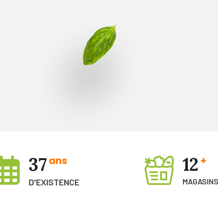
37
12
ans
+
D'EXISTENCE
MAGASIN