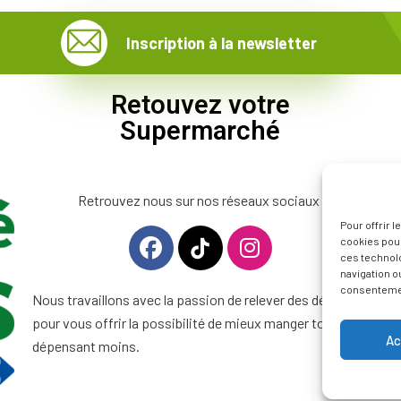
Inscription à la newsletter
Retouvez votre
Supermarché
Retrouvez nous sur nos réseaux sociaux
Pour offrir 
cookies pour
ces technol
navigation ou
consentement
Nous travaillons avec la passion de relever des défis
pour vous offrir la possibilité de mieux manger tout en
Ac
dépensant moins.