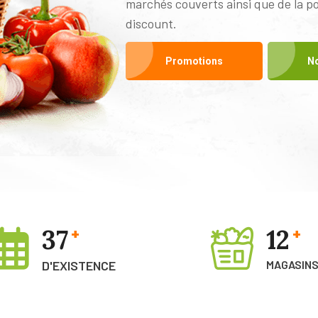
marchés couverts ainsi que de la pol
discount.
Promotions
No
37
12
+
+
D'EXISTENCE
MAGASIN