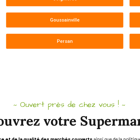
Goussainville
Persan
Ouvert près de chez vous !
~
~
ouvrez votre Superma
nce et de la qualité des marchés couverts
ainsi que de la politiqu