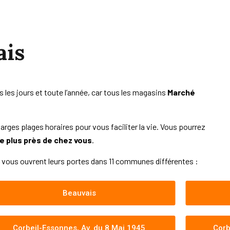
~
ais
s les jours et toute l’année, car tous les magasins
Marché
larges plages horaires pour vous faciliter la vie. Vous pourrez
le plus près de chez vous
.
vous ouvrent leurs portes dans 11 communes différentes :
Beauvais
Corbeil-Essonnes, Av. du 8 Mai 1945
Corb