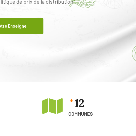
itique de prix de la distribution
tre Enseigne
12
+
S
COMMUNES