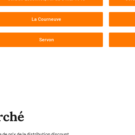
La Courneuve
Servon
rché
e de prix de la distribution discount.