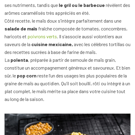
ses nutriments, tandis que
le gril ou le barbecue
révèlent des
arômes caramélisés très appréciés en été.
Côté recette, le maïs doux s’intègre parfaitement dans une
salade de maïs
fraîche composée de tomates, concombres,
haricots et
poivrons verts
. Il s’associe aussi volontiers aux
saveurs de la
cuisine mexicaine,
avec les célèbres tortillas ou
des recettes sucrées à base de farine de maïs.
La
polenta
, préparée à partir de semoule de maïs grain,
constitue un accompagnement généreux et savoureux. Et bien
sûr, le
pop corn
reste l’un des usages les plus populaires de la
graine de maïs au quotidien. Qu’il soit bouilli, rôti ou intégré à un
plat complet, le maïs mérite sa place dans votre cuisine tout
au long de la saison.