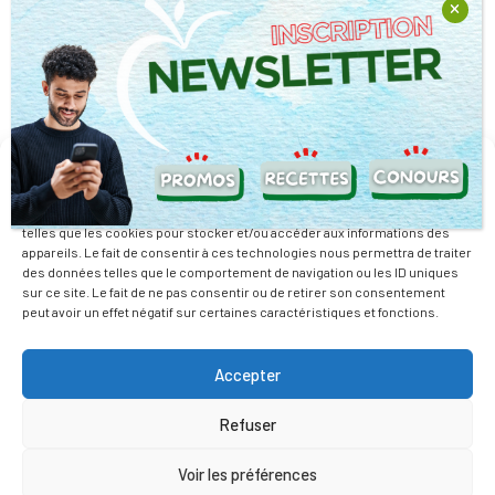
Retrouvez nous sur nos réseaux sociaux
Nous travaillons avec la passion de relever des défis pour vous
Gérer le consentement
offrir la possibilité de mieux manger tout en dépensant moins.
Pour offrir les meilleures expériences, nous utilisons des technologies
telles que les cookies pour stocker et/ou accéder aux informations des
En savoir plus
appareils. Le fait de consentir à ces technologies nous permettra de traiter
des données telles que le comportement de navigation ou les ID uniques
Mentions Légales
sur ce site. Le fait de ne pas consentir ou de retirer son consentement
peut avoir un effet négatif sur certaines caractéristiques et fonctions.
Actualité
Promotions
Accepter
Notre Entreprise
Refuser
Nos Magasins
Voir les préférences