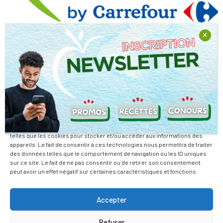
Retouvez votre Supermarché
Retrouvez nous sur nos réseaux sociaux
Gérer le consentement
Pour offrir les meilleures expériences, nous utilisons des technologies
telles que les cookies pour stocker et/ou accéder aux informations des
Nous travaillons avec la passion de relever des défis pour vous
appareils. Le fait de consentir à ces technologies nous permettra de traiter
offrir la possibilité de mieux manger tout en dépensant moins.
des données telles que le comportement de navigation ou les ID uniques
sur ce site. Le fait de ne pas consentir ou de retirer son consentement
peut avoir un effet négatif sur certaines caractéristiques et fonctions.
En savoir plus
Mentions Légales
Accepter
Actualité
Refuser