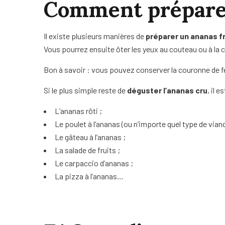
Comment préparer 
Il existe plusieurs manières de
préparer un ananas f
Vous pourrez ensuite ôter les yeux au couteau ou à la cuil
Bon à savoir : vous pouvez conserver la couronne de fe
Si le plus simple reste de
déguster l’ananas cru
, il 
L’ananas rôti ;
Le poulet à l’ananas (ou n’importe quel type de viand
Le gâteau à l’ananas ;
La salade de fruits ;
Le carpaccio d’ananas ;
La pizza à l’ananas…