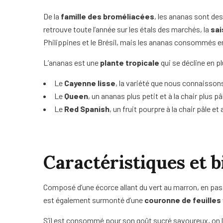
De la
famille des broméliacées
, les ananas sont de
retrouve toute l’année sur les étals des marchés, la
sai
Philippines et le Brésil, mais les ananas consommés en
L’ananas est une
plante tropicale
qui se décline en p
Le
Cayenne lisse
, la variété que nous connaisson
Le
Queen
, un ananas plus petit et à la chair plus p
Le
Red Spanish
, un fruit pourpre à la chair pâle e
Caractéristiques et b
Composé d’une écorce allant du vert au marron, en passa
est également surmonté d’une
couronne de feuilles
S’il est consommé pour son goût sucré savoureux, on 