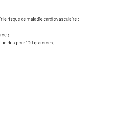
 le risque de maladie cardiovasculaire ;
sme ;
e glucides pour 100 grammes).