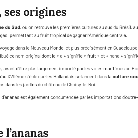
, ses origines
ue du Sud
, où on retrouve les premières cultures au sud du Brésil, au
nges, permettant au fruit tropical de gagner l’Amérique centrale.
n voyage dans le Nouveau Monde, et plus précisément en Guadeloupe, 
ué ce nom original dont le « a » signifie « fruit » et « nana » signifi
e, avant d’être plus largement importé par les voies maritimes au Port
u’au XVIIème siècle que les Hollandais se lancent dans la
culture sou
as dans les jardins du château de Choisy-le-Roi.
on d’ananas est également concurrencée par les importations d’outre-m
e l’ananas