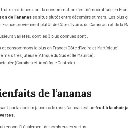
s fruits exotiques dont la consommation s’est démocratisée en Franc
son de l’ananas
se situe plutôt entre décembre et mars. Les plus g
 France proviennent plutôt de Côte d’Ivoire, du Cameroun et de la M
lusieurs variétés, dont les 3 plus connues sont :
s et consommons le plus en France (Côte d’Ivoire et Martinique) ;
âle mais très juteuse (Afrique du Sud et Île Maurice) ;
t acidulée (Caraïbes et Amérique Centrale).
ienfaits de l’ananas
nt par la couleur jaune ou le rose, l’ananas est un
fruit à la chair 
 vertes
.
lui reconnaît également de nombreuses vertus :