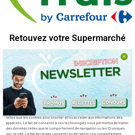
Retouvez votre Supermarché
Retrouvez nous sur nos réseaux sociaux
Nous travaillons avec la passion de relever des défis pour vous
Gérer le consentement
offrir la possibilité de mieux manger tout en dépensant moins.
Pour offrir les meilleures expériences, nous utilisons des technologies
telles que les cookies pour stocker et/ou accéder aux informations des
En savoir plus
appareils. Le fait de consentir à ces technologies nous permettra de traiter
des données telles que le comportement de navigation ou les ID uniques
Mentions Légales
sur ce site. Le fait de ne pas consentir ou de retirer son consentement