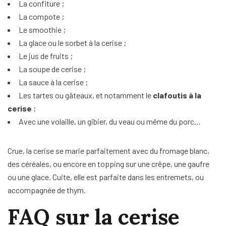
La confiture ;
La compote ;
Le smoothie ;
La glace ou le sorbet à la cerise ;
Le jus de fruits ;
La soupe de cerise ;
La sauce à la cerise ;
Les tartes ou gâteaux, et notamment le
clafoutis à la
cerise
;
Avec une volaille, un gibier, du veau ou même du porc…
Crue, la cerise se marie parfaitement avec du fromage blanc,
des céréales, ou encore en topping sur une crêpe, une gaufre
ou une glace. Cuite, elle est parfaite dans les entremets, ou
accompagnée de thym.
FAQ sur la cerise