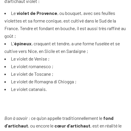
d’artichaut violet :
Le
violet de Provence
, ou bouquet, avec ses feuilles
violettes et sa forme conique, est cultivé dans le Sud de la
France. Tendre et fondant en bouche, il est aussi très raffiné au
goût ;
L’
épineux
, craquant et tendre, a une forme fuselée et se
cultive vers Nice, en Sicile et en Sardaigne ;
Le violet de Venise ;
Le violet romanesco ;
Le violet de Toscane ;
Le violet de Romagna di Chiogga ;
Le violet catanais.
Bon à savoir :
ce qu’on appelle traditionnellement le
fond
d’artichaut
, ou encore le
cœur d’artichaut
, est en réalité le