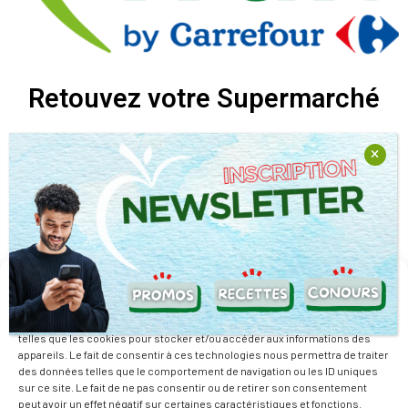
Retouvez votre Supermarché
Retrouvez nous sur nos réseaux sociaux
Nous travaillons avec la passion de relever des défis pour vous
Gérer le consentement
offrir la possibilité de mieux manger tout en dépensant moins.
Pour offrir les meilleures expériences, nous utilisons des technologies
telles que les cookies pour stocker et/ou accéder aux informations des
En savoir plus
appareils. Le fait de consentir à ces technologies nous permettra de traiter
des données telles que le comportement de navigation ou les ID uniques
Mentions Légales
sur ce site. Le fait de ne pas consentir ou de retirer son consentement
peut avoir un effet négatif sur certaines caractéristiques et fonctions.