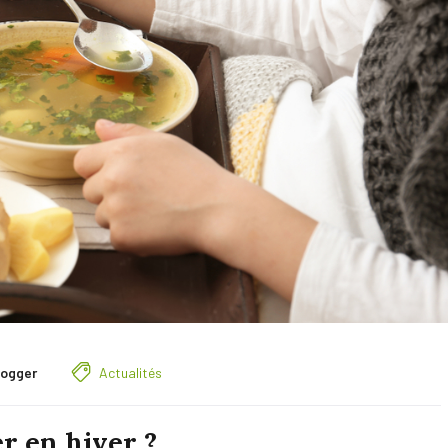
logger
Actualités
 en hiver ?