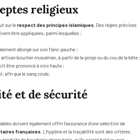
eptes religieux
t sur le
respect des principes islamiques
. Des règles précises
oivent être appliquées, parmi lesquelles :
éalement allongé sur son flanc gauche ;
 artisan boucher musulman, à partir de la gorge ou du cou de la bête 
oit être prononcé à voix haute ;
t, afin que le sang coule.
té et de sécurité
fiables doivent également offrir l’assurance d’une sélection de
taires françaises
. L’hygiène et la traçabilité sont des critères
s produits de boucherie charcuterie, qu’ils soient halal ou non.