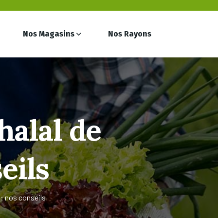
Nos Magasins
Nos Rayons
halal de
eils
 : nos conseils