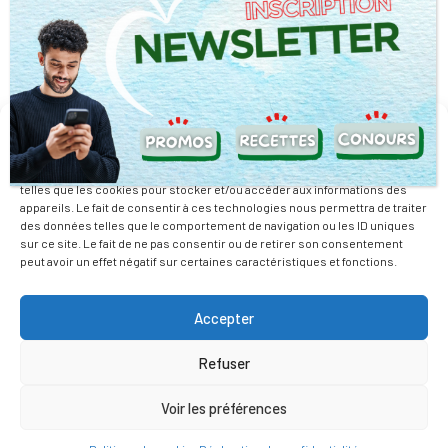
Retrouvez nous sur nos réseaux sociaux
Nous travaillons avec la passion de relever des défis pour vous
Gérer le consentement
offrir la possibilité de mieux manger tout en dépensant moins.
Pour offrir les meilleures expériences, nous utilisons des technologies
telles que les cookies pour stocker et/ou accéder aux informations des
En savoir plus
appareils. Le fait de consentir à ces technologies nous permettra de traiter
des données telles que le comportement de navigation ou les ID uniques
Mentions Légales
sur ce site. Le fait de ne pas consentir ou de retirer son consentement
peut avoir un effet négatif sur certaines caractéristiques et fonctions.
Actualité
Promotions
Accepter
Notre Entreprise
Refuser
Nos Magasins
Voir les préférences
Nos Rayons